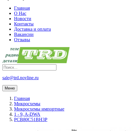
Главная
О Нас
Новости
Контакты
Доставка и оплата
Вакансии
Отзывы
sale@trd.novline.ru
Меню
Главная
Микросхемы
Микросхемы импортные
1 - 9, A-DWA
PCB80C51BH3P