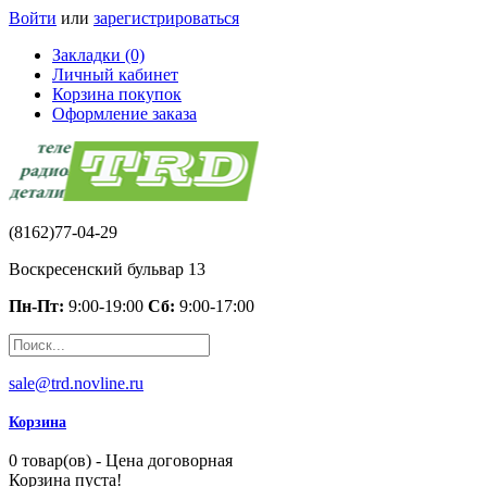
Войти
или
зарегистрироваться
Закладки (0)
Личный кабинет
Корзина покупок
Оформление заказа
(8162)77-04-29
Воскресенский бульвар 13
Пн-Пт:
9:00-19:00
Сб:
9:00-17:00
sale@trd.novline.ru
Корзина
0 товар(ов) - Цена договорная
Корзина пуста!