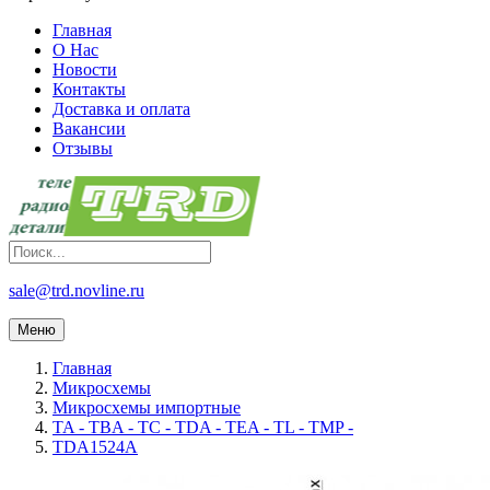
Главная
О Нас
Новости
Контакты
Доставка и оплата
Вакансии
Отзывы
sale@trd.novline.ru
Меню
Главная
Микросхемы
Микросхемы импортные
TA - TBA - TC - TDA - TEA - TL - TMP -
TDA1524A