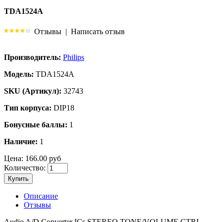
TDA1524A
Отзывы
|
Написать отзыв
Производитель:
Philips
Модель:
TDA1524A
SKU (Артикул):
32743
Тип корпуса:
DIP18
Бонусные баллы:
1
Наличие:
1
Цена:
166.00 руб
Количество:
Купить
Описание
Отзывы
Audio A/D Converter ICs STEREO TONE/VOLUME CTRL