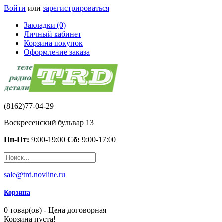
Войти
или
зарегистрироваться
Закладки (0)
Личный кабинет
Корзина покупок
Оформление заказа
(8162)77-04-29
Воскресенский бульвар 13
Пн-Пт:
9:00-19:00
Сб:
9:00-17:00
sale@trd.novline.ru
Корзина
0 товар(ов) - Цена договорная
Корзина пуста!