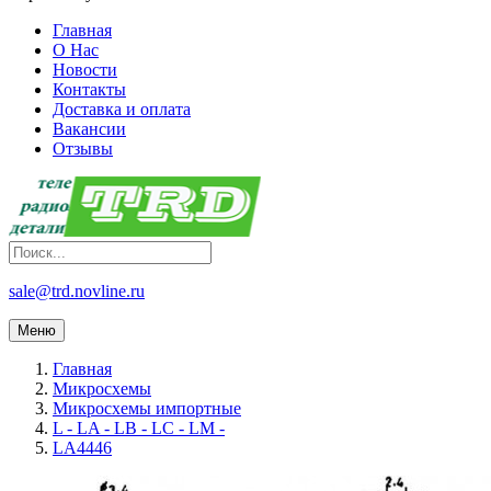
Главная
О Нас
Новости
Контакты
Доставка и оплата
Вакансии
Отзывы
sale@trd.novline.ru
Меню
Главная
Микросхемы
Микросхемы импортные
L - LA - LB - LC - LM -
LA4446