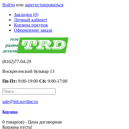
Войти
или
зарегистрироваться
Закладки (0)
Личный кабинет
Корзина покупок
Оформление заказа
(8162)77-04-29
Воскресенский бульвар 13
Пн-Пт:
9:00-19:00
Сб:
9:00-17:00
sale@trd.novline.ru
Корзина
0 товар(ов) - Цена договорная
Корзина пуста!