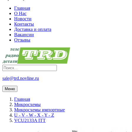
Главная
О Нас
Новости
Контакты
Доставка и оплата
Вакансии
Отзывы
sale@trd.novline.ru
Меню
Главная
Микросхемы
Микросхемы импортные
U - V - W - X - Y - Z
VCU2133A ITT