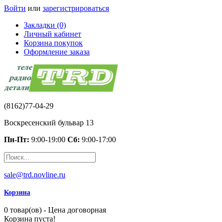
Войти
или
зарегистрироваться
Закладки (0)
Личный кабинет
Корзина покупок
Оформление заказа
(8162)77-04-29
Воскресенский бульвар 13
Пн-Пт:
9:00-19:00
Сб:
9:00-17:00
sale@trd.novline.ru
Корзина
0 товар(ов) - Цена договорная
Корзина пуста!