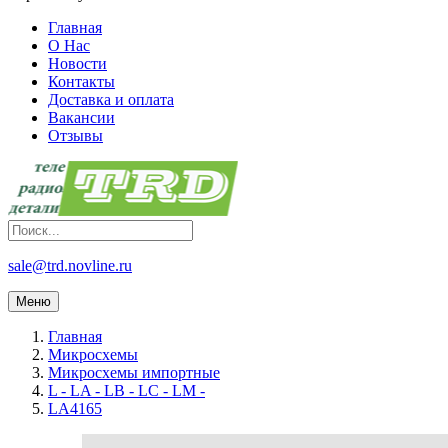
Главная
О Нас
Новости
Контакты
Доставка и оплата
Вакансии
Отзывы
sale@trd.novline.ru
Меню
Главная
Микросхемы
Микросхемы импортные
L - LA - LB - LC - LM -
LA4165