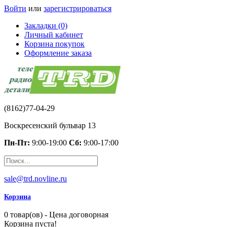
Войти
или
зарегистрироваться
Закладки (0)
Личный кабинет
Корзина покупок
Оформление заказа
(8162)77-04-29
Воскресенский бульвар 13
Пн-Пт:
9:00-19:00
Сб:
9:00-17:00
sale@trd.novline.ru
Корзина
0 товар(ов) - Цена договорная
Корзина пуста!