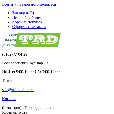
Войти
или
зарегистрироваться
Закладки (0)
Личный кабинет
Корзина покупок
Оформление заказа
(8162)77-04-29
Воскресенский бульвар 13
Пн-Пт:
9:00-19:00
Сб:
9:00-17:00
sale@trd.novline.ru
Корзина
0 товар(ов) - Цена договорная
Корзина пуста!