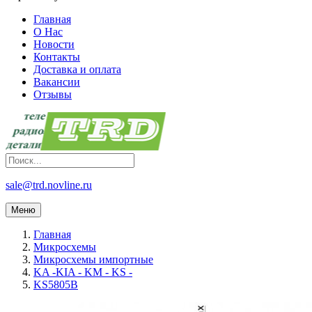
Главная
О Нас
Новости
Контакты
Доставка и оплата
Вакансии
Отзывы
sale@trd.novline.ru
Меню
Главная
Микросхемы
Микросхемы импортные
KA -KIA - KM - KS -
KS5805B