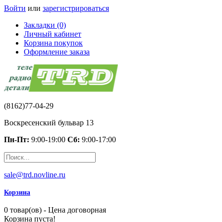
Войти
или
зарегистрироваться
Закладки (0)
Личный кабинет
Корзина покупок
Оформление заказа
(8162)77-04-29
Воскресенский бульвар 13
Пн-Пт:
9:00-19:00
Сб:
9:00-17:00
sale@trd.novline.ru
Корзина
0 товар(ов) - Цена договорная
Корзина пуста!