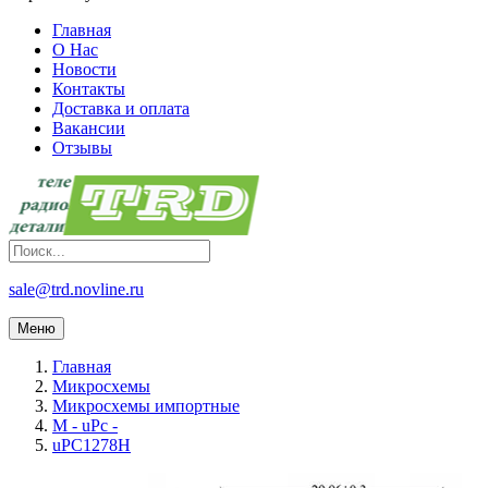
Главная
О Нас
Новости
Контакты
Доставка и оплата
Вакансии
Отзывы
sale@trd.novline.ru
Меню
Главная
Микросхемы
Микросхемы импортные
M - uPc -
uPC1278H