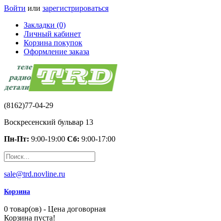
Войти
или
зарегистрироваться
Закладки (0)
Личный кабинет
Корзина покупок
Оформление заказа
(8162)77-04-29
Воскресенский бульвар 13
Пн-Пт:
9:00-19:00
Сб:
9:00-17:00
sale@trd.novline.ru
Корзина
0 товар(ов) - Цена договорная
Корзина пуста!