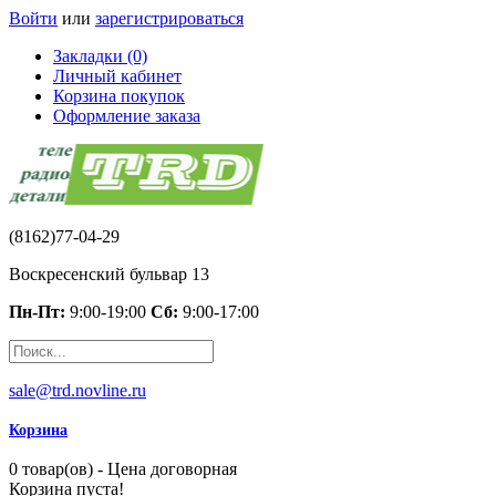
Войти
или
зарегистрироваться
Закладки (0)
Личный кабинет
Корзина покупок
Оформление заказа
(8162)77-04-29
Воскресенский бульвар 13
Пн-Пт:
9:00-19:00
Сб:
9:00-17:00
sale@trd.novline.ru
Корзина
0 товар(ов) - Цена договорная
Корзина пуста!