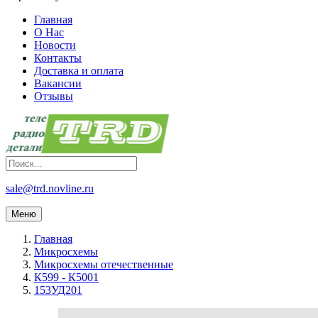
Главная
О Нас
Новости
Контакты
Доставка и оплата
Вакансии
Отзывы
sale@trd.novline.ru
Меню
Главная
Микросхемы
Микросхемы отечественные
К599 - К5001
153УД201