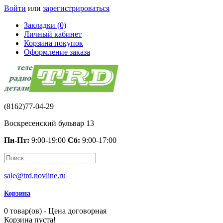
Войти
или
зарегистрироваться
Закладки (0)
Личный кабинет
Корзина покупок
Оформление заказа
(8162)77-04-29
Воскресенский бульвар 13
Пн-Пт:
9:00-19:00
Сб:
9:00-17:00
sale@trd.novline.ru
Корзина
0 товар(ов) - Цена договорная
Корзина пуста!