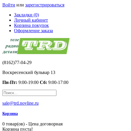
Войти
или
зарегистрироваться
Закладки (0)
Личный кабинет
Корзина покупок
Оформление заказа
(8162)77-04-29
Воскресенский бульвар 13
Пн-Пт:
9:00-19:00
Сб:
9:00-17:00
sale@trd.novline.ru
Корзина
0 товар(ов) - Цена договорная
Корзина пуста!