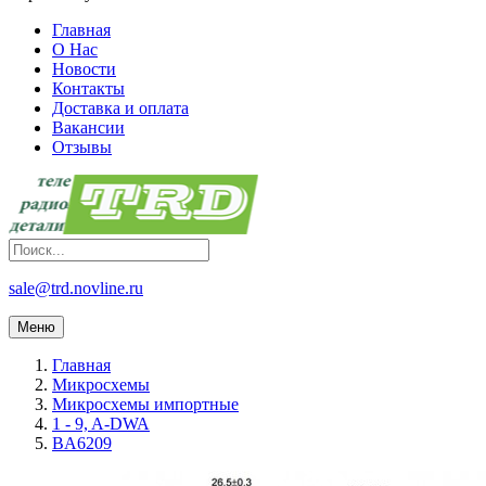
Главная
О Нас
Новости
Контакты
Доставка и оплата
Вакансии
Отзывы
sale@trd.novline.ru
Меню
Главная
Микросхемы
Микросхемы импортные
1 - 9, A-DWA
BA6209