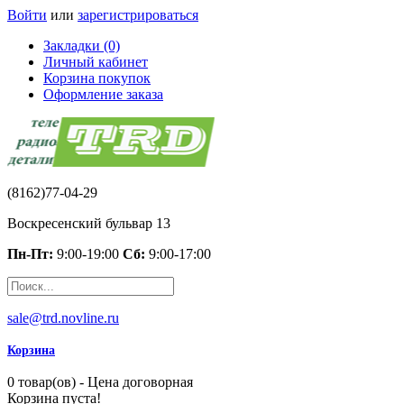
Войти
или
зарегистрироваться
Закладки (0)
Личный кабинет
Корзина покупок
Оформление заказа
(8162)77-04-29
Воскресенский бульвар 13
Пн-Пт:
9:00-19:00
Сб:
9:00-17:00
sale@trd.novline.ru
Корзина
0 товар(ов) - Цена договорная
Корзина пуста!