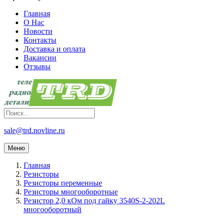
Главная
О Нас
Новости
Контакты
Доставка и оплата
Вакансии
Отзывы
sale@trd.novline.ru
Меню
Главная
Резисторы
Резисторы переменные
Резисторы многооборотные
Резистор 2,0 кОм под гайку 3540S-2-202L
многооборотный