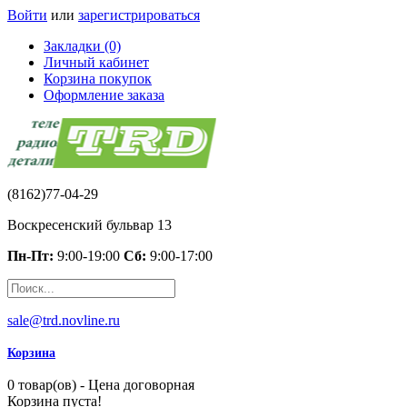
Войти
или
зарегистрироваться
Закладки (0)
Личный кабинет
Корзина покупок
Оформление заказа
(8162)77-04-29
Воскресенский бульвар 13
Пн-Пт:
9:00-19:00
Сб:
9:00-17:00
sale@trd.novline.ru
Корзина
0 товар(ов) - Цена договорная
Корзина пуста!