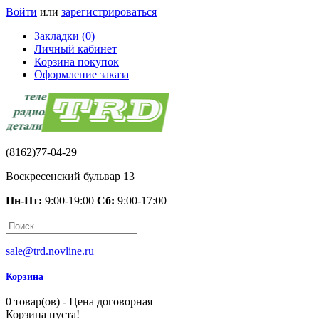
Войти
или
зарегистрироваться
Закладки (0)
Личный кабинет
Корзина покупок
Оформление заказа
(8162)77-04-29
Воскресенский бульвар 13
Пн-Пт:
9:00-19:00
Сб:
9:00-17:00
sale@trd.novline.ru
Корзина
0 товар(ов) - Цена договорная
Корзина пуста!