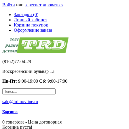
Войти
или
зарегистрироваться
Закладки (0)
Личный кабинет
Корзина покупок
Оформление заказа
(8162)77-04-29
Воскресенский бульвар 13
Пн-Пт:
9:00-19:00
Сб:
9:00-17:00
sale@trd.novline.ru
Корзина
0 товар(ов) - Цена договорная
Корзина пуста!