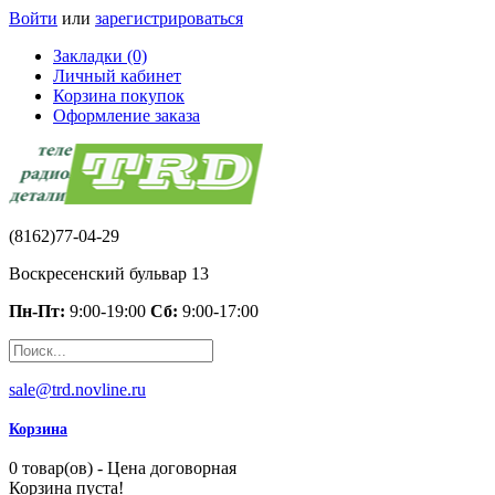
Войти
или
зарегистрироваться
Закладки (0)
Личный кабинет
Корзина покупок
Оформление заказа
(8162)77-04-29
Воскресенский бульвар 13
Пн-Пт:
9:00-19:00
Сб:
9:00-17:00
sale@trd.novline.ru
Корзина
0 товар(ов) - Цена договорная
Корзина пуста!