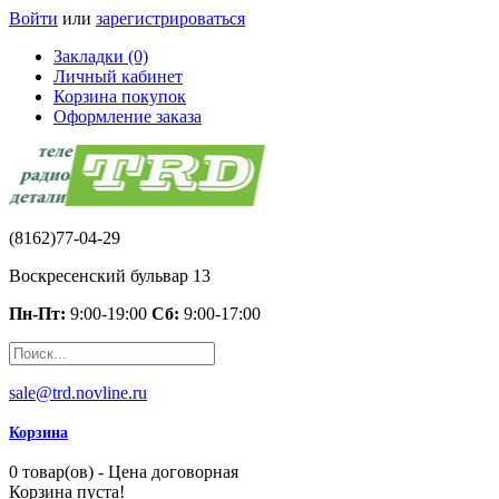
Войти
или
зарегистрироваться
Закладки (0)
Личный кабинет
Корзина покупок
Оформление заказа
(8162)77-04-29
Воскресенский бульвар 13
Пн-Пт:
9:00-19:00
Сб:
9:00-17:00
sale@trd.novline.ru
Корзина
0 товар(ов) - Цена договорная
Корзина пуста!