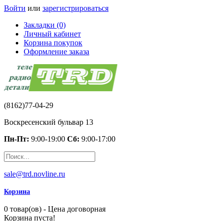
Войти
или
зарегистрироваться
Закладки (0)
Личный кабинет
Корзина покупок
Оформление заказа
(8162)77-04-29
Воскресенский бульвар 13
Пн-Пт:
9:00-19:00
Сб:
9:00-17:00
sale@trd.novline.ru
Корзина
0 товар(ов) - Цена договорная
Корзина пуста!