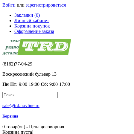
Войти
или
зарегистрироваться
Закладки (0)
Личный кабинет
Корзина покупок
Оформление заказа
(8162)77-04-29
Воскресенский бульвар 13
Пн-Пт:
9:00-19:00
Сб:
9:00-17:00
sale@trd.novline.ru
Корзина
0 товар(ов) - Цена договорная
Корзина пуста!