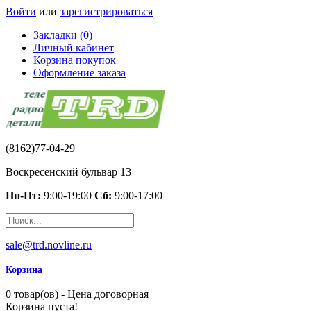
Войти
или
зарегистрироваться
Закладки (0)
Личный кабинет
Корзина покупок
Оформление заказа
(8162)77-04-29
Воскресенский бульвар 13
Пн-Пт:
9:00-19:00
Сб:
9:00-17:00
sale@trd.novline.ru
Корзина
0 товар(ов) - Цена договорная
Корзина пуста!