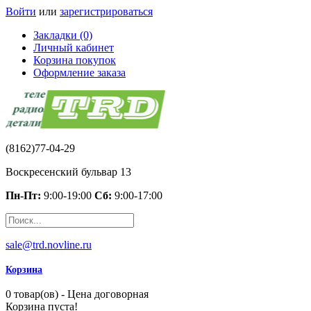
Войти
или
зарегистрироваться
Закладки (0)
Личный кабинет
Корзина покупок
Оформление заказа
(8162)77-04-29
Воскресенский бульвар 13
Пн-Пт:
9:00-19:00
Сб:
9:00-17:00
sale@trd.novline.ru
Корзина
0 товар(ов) - Цена договорная
Корзина пуста!