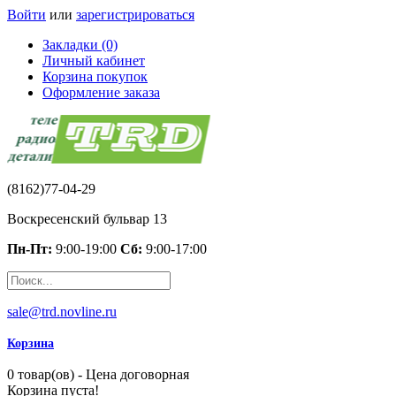
Войти
или
зарегистрироваться
Закладки (0)
Личный кабинет
Корзина покупок
Оформление заказа
(8162)77-04-29
Воскресенский бульвар 13
Пн-Пт:
9:00-19:00
Сб:
9:00-17:00
sale@trd.novline.ru
Корзина
0 товар(ов) - Цена договорная
Корзина пуста!