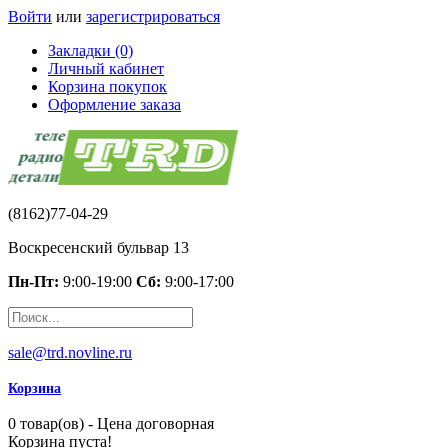
Войти
или
зарегистрироваться
Закладки (0)
Личный кабинет
Корзина покупок
Оформление заказа
(8162)77-04-29
Воскресенский бульвар 13
Пн-Пт:
9:00-19:00
Сб:
9:00-17:00
sale@trd.novline.ru
Корзина
0 товар(ов) - Цена договорная
Корзина пуста!