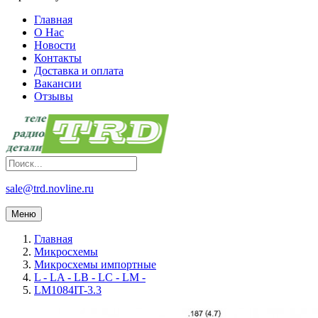
Главная
О Нас
Новости
Контакты
Доставка и оплата
Вакансии
Отзывы
sale@trd.novline.ru
Меню
Главная
Микросхемы
Микросхемы импортные
L - LA - LB - LC - LM -
LM1084IT-3.3