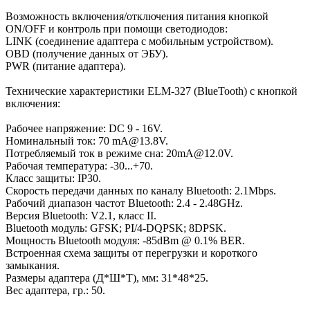
Возможность включения/отключения питания кнопкой
ON/OFF и контроль при помощи светодиодов:
LINK (соединение адаптера с мобильным устройством).
OBD (получение данных от ЭБУ).
PWR (питание адаптера).
Технические характеристики ELM-327 (BlueTooth) с кнопкой
включения:
Рабочее напряжение: DC 9 - 16V.
Номинальный ток: 70 mA@13.8V.
Потребляемый ток в режиме сна: 20mA@12.0V.
Рабочая температура: -30...+70.
Класс защиты: IP30.
Скорость передачи данных по каналу Bluetooth: 2.1Mbps.
Рабочий диапазон частот Bluetooth: 2.4 - 2.48GHz.
Версия Bluetooth: V2.1, класс II.
Bluetooth модуль: GFSK; PI/4-DQPSK; 8DPSK.
Мощность Bluetooth модуля: -85dBm @ 0.1% BER.
Встроенная схема защиты от перегрузки и короткого
замыкания.
Размеры адаптера (Д*Ш*Т), мм: 31*48*25.
Вес адаптера, гр.: 50.