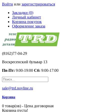
Войти
или
зарегистрироваться
Закладки (0)
Личный кабинет
Корзина покупок
Оформление заказа
(8162)77-04-29
Воскресенский бульвар 13
Пн-Пт:
9:00-19:00
Сб:
9:00-17:00
sale@trd.novline.ru
Корзина
0 товар(ов) - Цена договорная
Корзина пуста!