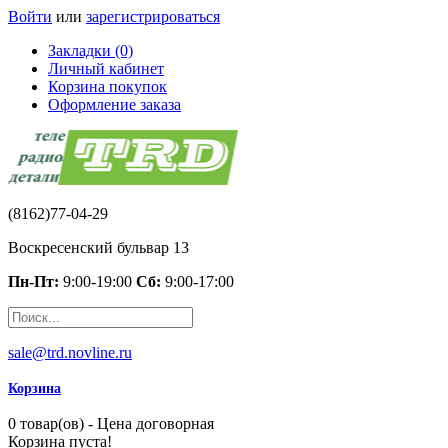
Войти
или
зарегистрироваться
Закладки (0)
Личный кабинет
Корзина покупок
Оформление заказа
(8162)77-04-29
Воскресенский бульвар 13
Пн-Пт:
9:00-19:00
Сб:
9:00-17:00
sale@trd.novline.ru
Корзина
0 товар(ов) - Цена договорная
Корзина пуста!