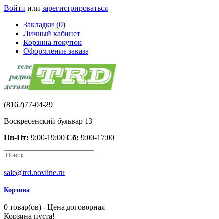
Войти
или
зарегистрироваться
Закладки (0)
Личный кабинет
Корзина покупок
Оформление заказа
(8162)77-04-29
Воскресенский бульвар 13
Пн-Пт:
9:00-19:00
Сб:
9:00-17:00
sale@trd.novline.ru
Корзина
0 товар(ов) - Цена договорная
Корзина пуста!