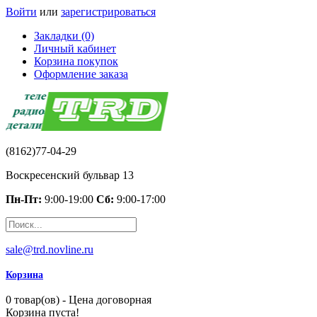
Войти
или
зарегистрироваться
Закладки (0)
Личный кабинет
Корзина покупок
Оформление заказа
(8162)77-04-29
Воскресенский бульвар 13
Пн-Пт:
9:00-19:00
Сб:
9:00-17:00
sale@trd.novline.ru
Корзина
0 товар(ов) - Цена договорная
Корзина пуста!