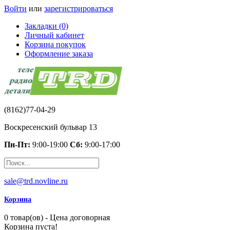
Войти
или
зарегистрироваться
Закладки (0)
Личный кабинет
Корзина покупок
Оформление заказа
(8162)77-04-29
Воскресенский бульвар 13
Пн-Пт:
9:00-19:00
Сб:
9:00-17:00
sale@trd.novline.ru
Корзина
0 товар(ов) - Цена договорная
Корзина пуста!