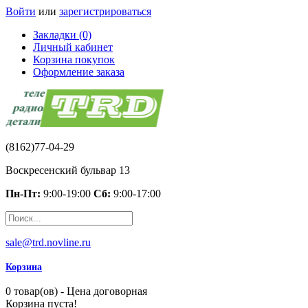
Войти
или
зарегистрироваться
Закладки (0)
Личный кабинет
Корзина покупок
Оформление заказа
(8162)77-04-29
Воскресенский бульвар 13
Пн-Пт:
9:00-19:00
Сб:
9:00-17:00
sale@trd.novline.ru
Корзина
0 товар(ов) - Цена договорная
Корзина пуста!