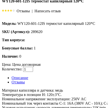
WY120-601-12IS термостат капилярный 120*С
Отзывы
|
Написать отзыв
Модель:
WY120-601-12IS термостат капилярный 120*С
SKU (Артикул):
289620
Тип корпуса:
Бонусные баллы:
1
Наличие:
0
Цена:
Цена договорная
Количество:
Описание
Отзывы
Материал капилляра и датчика: медь
Температура в позиции H: 120±3°C.
Номинальное напряжение эксплуатации: 250V AC
Номинальный ток через контакты C-1: 16A (380V AC - 10A); C-
Условия испытания: скорость изменения температуры ?1K/min