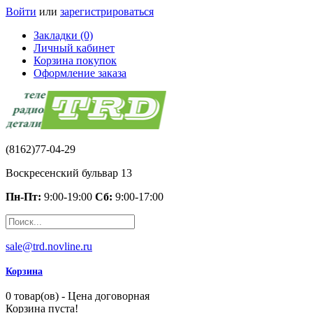
Войти
или
зарегистрироваться
Закладки (0)
Личный кабинет
Корзина покупок
Оформление заказа
(8162)77-04-29
Воскресенский бульвар 13
Пн-Пт:
9:00-19:00
Сб:
9:00-17:00
sale@trd.novline.ru
Корзина
0 товар(ов) - Цена договорная
Корзина пуста!