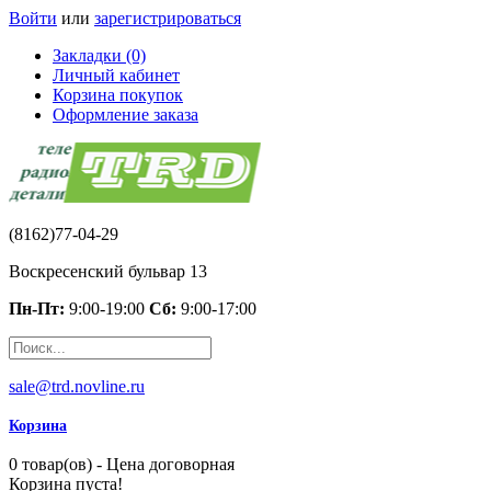
Войти
или
зарегистрироваться
Закладки (0)
Личный кабинет
Корзина покупок
Оформление заказа
(8162)77-04-29
Воскресенский бульвар 13
Пн-Пт:
9:00-19:00
Сб:
9:00-17:00
sale@trd.novline.ru
Корзина
0 товар(ов) - Цена договорная
Корзина пуста!