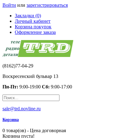
Войти
или
зарегистрироваться
Закладки (0)
Личный кабинет
Корзина покупок
Оформление заказа
(8162)77-04-29
Воскресенский бульвар 13
Пн-Пт:
9:00-19:00
Сб:
9:00-17:00
sale@trd.novline.ru
Корзина
0 товар(ов) - Цена договорная
Корзина пуста!