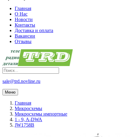
Главная
О Нас
Новости
Контакты
Доставка и оплата
Вакансии
Отзывы
sale@trd.novline.ru
Меню
Главная
Микросхемы
Микросхемы импортные
1 - 9, A-DWA
JW1758B