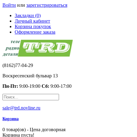
Войти
или
зарегистрироваться
Закладки (0)
Личный кабинет
Корзина покупок
Оформление заказа
(8162)77-04-29
Воскресенский бульвар 13
Пн-Пт:
9:00-19:00
Сб:
9:00-17:00
sale@trd.novline.ru
Корзина
0 товар(ов) - Цена договорная
Корзина пуста!