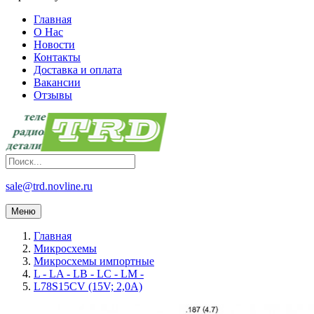
Главная
О Нас
Новости
Контакты
Доставка и оплата
Вакансии
Отзывы
sale@trd.novline.ru
Меню
Главная
Микросхемы
Микросхемы импортные
L - LA - LB - LC - LM -
L78S15CV (15V; 2,0A)