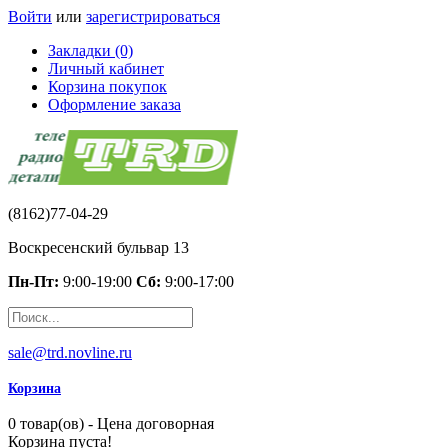
Войти
или
зарегистрироваться
Закладки (0)
Личный кабинет
Корзина покупок
Оформление заказа
(8162)77-04-29
Воскресенский бульвар 13
Пн-Пт:
9:00-19:00
Сб:
9:00-17:00
sale@trd.novline.ru
Корзина
0 товар(ов) - Цена договорная
Корзина пуста!