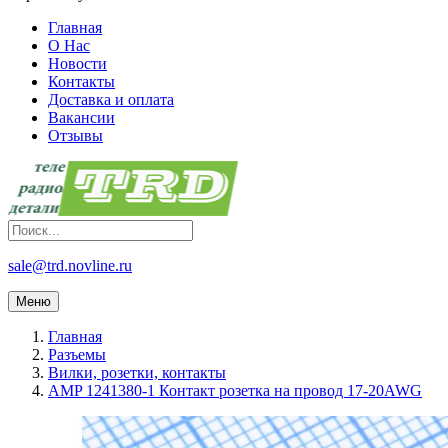
Главная
О Нас
Новости
Контакты
Доставка и оплата
Вакансии
Отзывы
sale@trd.novline.ru
Меню
Главная
Разъемы
Вилки, розетки, контакты
AMP 1241380-1 Контакт розетка на провод 17-20AWG