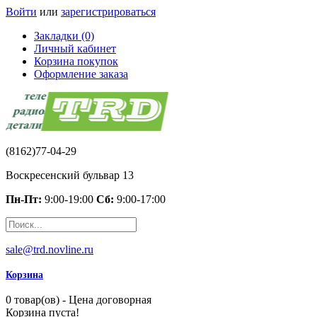
Войти
или
зарегистрироваться
Закладки (0)
Личный кабинет
Корзина покупок
Оформление заказа
(8162)77-04-29
Воскресенский бульвар 13
Пн-Пт:
9:00-19:00
Сб:
9:00-17:00
sale@trd.novline.ru
Корзина
0 товар(ов) - Цена договорная
Корзина пуста!