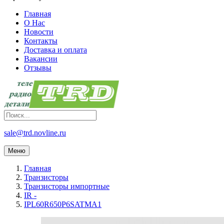
Главная
О Нас
Новости
Контакты
Доставка и оплата
Вакансии
Отзывы
sale@trd.novline.ru
Меню
Главная
Транзисторы
Транзисторы импортные
IR -
IPL60R650P6SATMA1