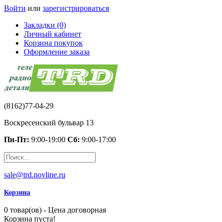
Войти
или
зарегистрироваться
Закладки (0)
Личный кабинет
Корзина покупок
Оформление заказа
(8162)77-04-29
Воскресенский бульвар 13
Пн-Пт:
9:00-19:00
Сб:
9:00-17:00
sale@trd.novline.ru
Корзина
0 товар(ов) - Цена договорная
Корзина пуста!