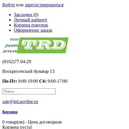
Войти
или
зарегистрироваться
Закладки (0)
Личный кабинет
Корзина покупок
Оформление заказа
(8162)77-04-29
Воскресенский бульвар 13
Пн-Пт:
9:00-19:00
Сб:
9:00-17:00
sale@trd.novline.ru
Корзина
0 товар(ов) - Цена договорная
Корзина пуста!