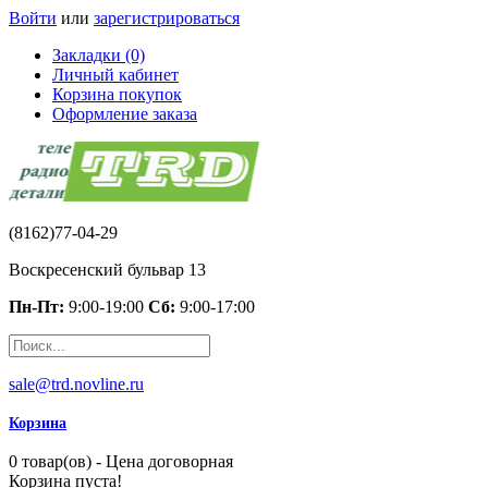
Войти
или
зарегистрироваться
Закладки (0)
Личный кабинет
Корзина покупок
Оформление заказа
(8162)77-04-29
Воскресенский бульвар 13
Пн-Пт:
9:00-19:00
Сб:
9:00-17:00
sale@trd.novline.ru
Корзина
0 товар(ов) - Цена договорная
Корзина пуста!