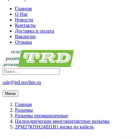
Главная
О Нас
Новости
Контакты
Доставка и оплата
Вакансии
Отзывы
sale@trd.novline.ru
Меню
Главная
Разъемы
Разъемы промышленные
Цилиндрические многоконтактные разъемы
2РМ27КПН24Ш1В1 вилка на кабель