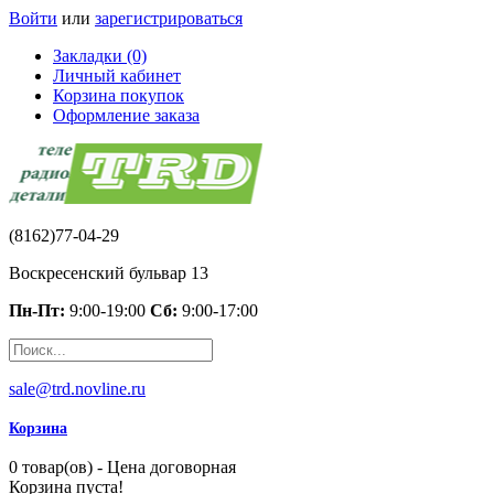
Войти
или
зарегистрироваться
Закладки (0)
Личный кабинет
Корзина покупок
Оформление заказа
(8162)77-04-29
Воскресенский бульвар 13
Пн-Пт:
9:00-19:00
Сб:
9:00-17:00
sale@trd.novline.ru
Корзина
0 товар(ов) - Цена договорная
Корзина пуста!