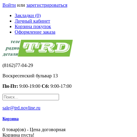
Войти
или
зарегистрироваться
Закладки (0)
Личный кабинет
Корзина покупок
Оформление заказа
(8162)77-04-29
Воскресенский бульвар 13
Пн-Пт:
9:00-19:00
Сб:
9:00-17:00
sale@trd.novline.ru
Корзина
0 товар(ов) - Цена договорная
Корзина пуста!