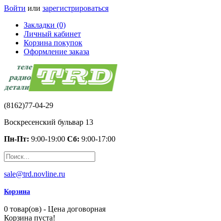
Войти
или
зарегистрироваться
Закладки (0)
Личный кабинет
Корзина покупок
Оформление заказа
(8162)77-04-29
Воскресенский бульвар 13
Пн-Пт:
9:00-19:00
Сб:
9:00-17:00
sale@trd.novline.ru
Корзина
0 товар(ов) - Цена договорная
Корзина пуста!