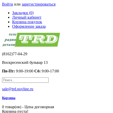
Войти
или
зарегистрироваться
Закладки (0)
Личный кабинет
Корзина покупок
Оформление заказа
(8162)77-04-29
Воскресенский бульвар 13
Пн-Пт:
9:00-19:00
Сб:
9:00-17:00
sale@trd.novline.ru
Корзина
0 товар(ов) - Цена договорная
Корзина пуста!