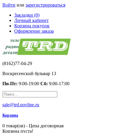
Войти
или
зарегистрироваться
Закладки (0)
Личный кабинет
Корзина покупок
Оформление заказа
(8162)77-04-29
Воскресенский бульвар 13
Пн-Пт:
9:00-19:00
Сб:
9:00-17:00
sale@trd.novline.ru
Корзина
0 товар(ов) - Цена договорная
Корзина пуста!