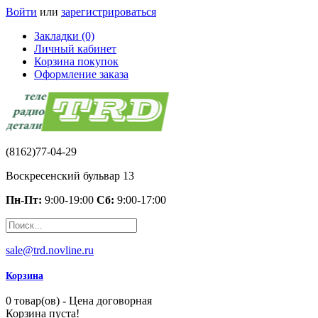
Войти
или
зарегистрироваться
Закладки (0)
Личный кабинет
Корзина покупок
Оформление заказа
(8162)77-04-29
Воскресенский бульвар 13
Пн-Пт:
9:00-19:00
Сб:
9:00-17:00
sale@trd.novline.ru
Корзина
0 товар(ов) - Цена договорная
Корзина пуста!