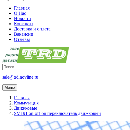
Главная
О Нас
Новости
Контакты
Доставка и оплата
Вакансии
Отзывы
sale@trd.novline.ru
Меню
Главная
Коммутация
Движковые
SM191 on-off-on переключатель движковый