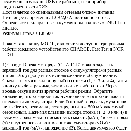
режиме невозможно. USB не работает, если прибор
подключен к сети 220v.
Поставляется со специальным сетевым блоком питания.
Питающее напряжение: 12 В/2,0 А постоянного тока.
Определяет неисправные аккумуляторы надписью «NULL» на
дисплее.
Режимы LiitoKala Lii-500
Нажимая клавишу MODE, становятся доступны три режима
работы зарядного устройства это CHARGE, Fast Test и NOR
TEST.
1) Charge. В режиме заряда (CHARGE) можно задавать
зарядный ток для разных отсеков с аккумуляторами разных
типов. Это упрощает их использование и обслуживание.
Сначала нажмите клавишу выбора отсека (1, 2, 3 или 4), затем
кнопку выбора режима, затем кнопку выбора тока. Через
восемь секунд активируется рабочий режим. Обратите
внимание, что зарядный ток нужно выбирать в зависимости
от емкости аккумулятора. Если быстрый заряд аккумуляторов
не требуется, рекомендуется зарядный ток 500 мА как самый
безопасный. Нажимая клавиши выбора отсека (1, 2, 3 или 4) в
режиме заряда можно посмотреть емкость (мАч) / время заряда
(ч) / внутреннее сопротивление аккумулятора (мОм) /
зарядный ток (мА) / напряжение (В). Когда аккумулятор будет