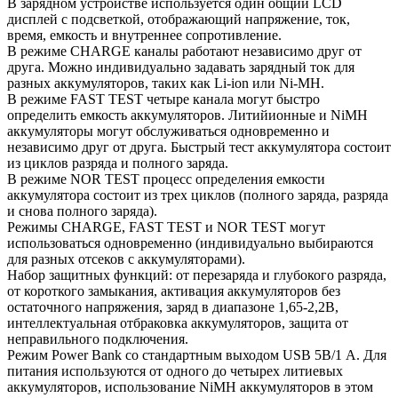
В зарядном устройстве используется один общий LCD
дисплей с подсветкой, отображающий напряжение, ток,
время, емкость и внутреннее сопротивление.
В режиме CHARGE каналы работают независимо друг от
друга. Можно индивидуально задавать зарядный ток для
разных аккумуляторов, таких как Li-ion или Ni-MH.
В режиме FAST TEST четыре канала могут быстро
определить емкость аккумуляторов. Литийионные и NiMH
аккумуляторы могут обслуживаться одновременно и
независимо друг от друга. Быстрый тест аккумулятора состоит
из циклов разряда и полного заряда.
В режиме NOR TEST процесс определения емкости
аккумулятора состоит из трех циклов (полного заряда, разряда
и снова полного заряда).
Режимы CHARGE, FAST TEST и NOR TEST могут
использоваться одновременно (индивидуально выбираются
для разных отсеков с аккумуляторами).
Набор защитных функций: от перезаряда и глубокого разряда,
от короткого замыкания, активация аккумуляторов без
остаточного напряжения, заряд в диапазоне 1,65-2,2В,
интеллектуальная отбраковка аккумуляторов, защита от
неправильного подключения.
Режим Power Bank со стандартным выходом USB 5В/1 А. Для
питания используются от одного до четырех литиевых
аккумуляторов, использование NiMH аккумуляторов в этом