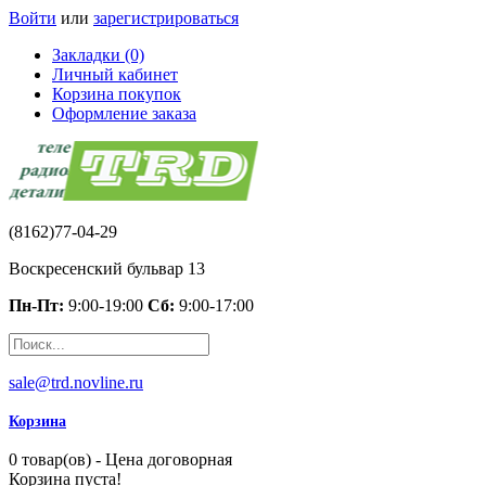
Войти
или
зарегистрироваться
Закладки (0)
Личный кабинет
Корзина покупок
Оформление заказа
(8162)77-04-29
Воскресенский бульвар 13
Пн-Пт:
9:00-19:00
Сб:
9:00-17:00
sale@trd.novline.ru
Корзина
0 товар(ов) - Цена договорная
Корзина пуста!