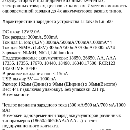
аккумуляторов и цилиндрических никельметентах,
электронных товарах, цифровых камерах. Имеет возможность
одновременной зарядки до 4х аккумуляторов разных типов.
Характеристики зарядного устройства LiitoKala Lii-500
DC вход: 12V/2.0A
Ток разряда: 300mA, 500mA
Ток для Li-ion: (4.2V) 300mA/500mA/700mA/1000mA*4
Ток для NiMH: (1.48V) 300mA/500mA/700mA/1000mA*4
Заряжает: Ni-MH, NiCd, Lithium Ion
Поддерживаемые аккумуляторы: 18650, 26650, AA, AAA,
17335, 17355, 17670, 10440, 18490, 16340,17500, RCR123
14500 IMR 10440
В режиме ожидания ток: < 15mA
USB выход: 5V — 1000mA
Размер: 162мм (Длина) x 96мм (Ширина) x 36мм(Высота)
Вес: 441 г (включая упаковку). Без упаковки 221 гр.
Возможности
Четыре варианта зарядного тока (300 мА/500 мА/700 мА/1000
мА)
Возможен одновременный заряд аккумуляторов различных
типоразмеров (18650/26650/AA/AAA…) за счет
подпружиненного контакта.