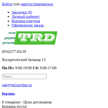
Войти
или
зарегистрироваться
Закладки (0)
Личный кабинет
Корзина покупок
Оформление заказа
(8162)77-04-29
Воскресенский бульвар 13
Пн-Пт:
9:00-19:00
Сб:
9:00-17:00
sale@trd.novline.ru
Корзина
0 товар(ов) - Цена договорная
Корзина пуста!