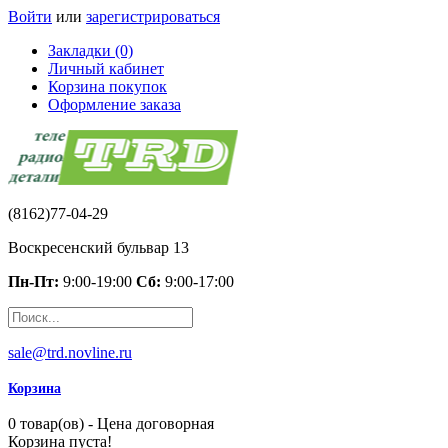
Войти
или
зарегистрироваться
Закладки (0)
Личный кабинет
Корзина покупок
Оформление заказа
(8162)77-04-29
Воскресенский бульвар 13
Пн-Пт:
9:00-19:00
Сб:
9:00-17:00
sale@trd.novline.ru
Корзина
0 товар(ов) - Цена договорная
Корзина пуста!