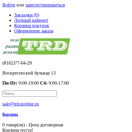
Войти
или
зарегистрироваться
Закладки (0)
Личный кабинет
Корзина покупок
Оформление заказа
(8162)77-04-29
Воскресенский бульвар 13
Пн-Пт:
9:00-19:00
Сб:
9:00-17:00
sale@trd.novline.ru
Корзина
0 товар(ов) - Цена договорная
Корзина пуста!