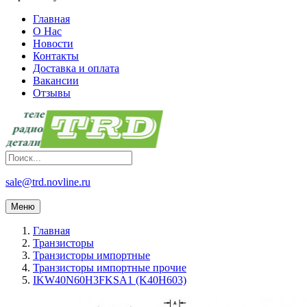
Главная
О Нас
Новости
Контакты
Доставка и оплата
Вакансии
Отзывы
sale@trd.novline.ru
Меню
Главная
Транзисторы
Транзисторы импортные
Транзисторы импортные прочие
IKW40N60H3FKSA1 (K40H603)