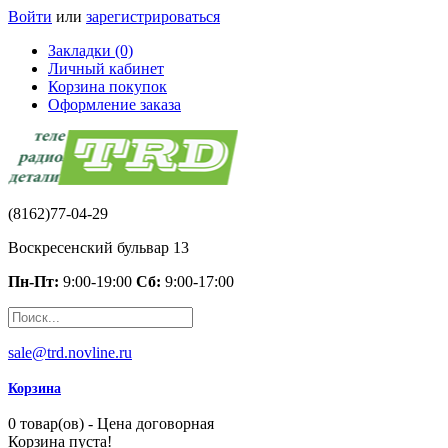
Войти
или
зарегистрироваться
Закладки (0)
Личный кабинет
Корзина покупок
Оформление заказа
(8162)77-04-29
Воскресенский бульвар 13
Пн-Пт:
9:00-19:00
Сб:
9:00-17:00
sale@trd.novline.ru
Корзина
0 товар(ов) - Цена договорная
Корзина пуста!